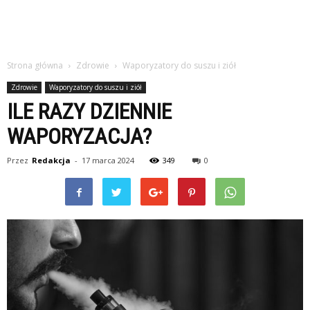
Strona główna
Zdrowie
Waporyzatory do suszu i ziół
Zdrowie
Waporyzatory do suszu i ziół
ILE RAZY DZIENNIE
WAPORYZACJA?
Przez
Redakcja
-
17 marca 2024
349
0