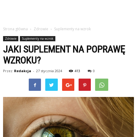
Strona główna
Zdrowie
Suplementy na wzrok
Zdrowie
Suplementy na wzrok
JAKI SUPLEMENT NA POPRAWĘ
WZROKU?
Przez
Redakcja
-
27 stycznia 2024
413
0