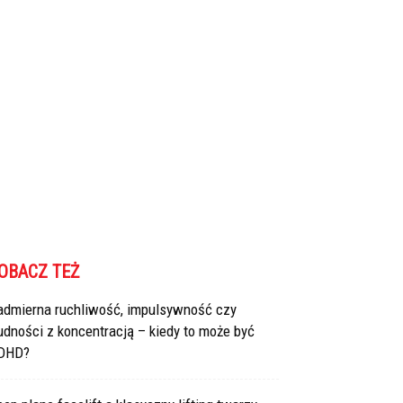
OBACZ TEŻ
admierna ruchliwość, impulsywność czy
udności z koncentracją – kiedy to może być
DHD?