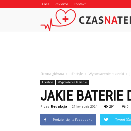
O nas
Reklama
Kontakt
Strona główna
Lifestyle
Wyposażenie łazienki
Lifestyle
Wyposażenie łazienki
JAKIE BATERIE 
Przez
Redakcja
-
21 kwietnia 2024
291
0
Podziel się na Facebooku
Tweet (Ćw