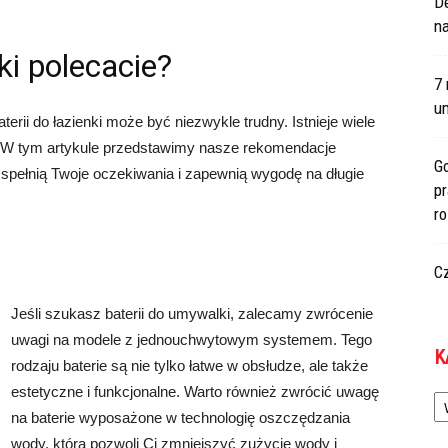
De
na
ki polecacie?
7 
um
rii do łazienki może być niezwykle trudny. Istnieje wiele
a. W tym artykule przedstawimy nasze rekomendacje
Go
re spełnią Twoje oczekiwania i zapewnią wygodę na długie
p
r
C
Jeśli szukasz baterii do umywalki, zalecamy zwrócenie
uwagi na modele z jednouchwytowym systemem. Tego
K
rodzaju baterie są nie tylko łatwe w obsłudze, ale także
Ka
estetyczne i funkcjonalne. Warto również zwrócić uwagę
na baterie wyposażone w technologię oszczędzania
wody, która pozwoli Ci zmniejszyć zużycie wody i