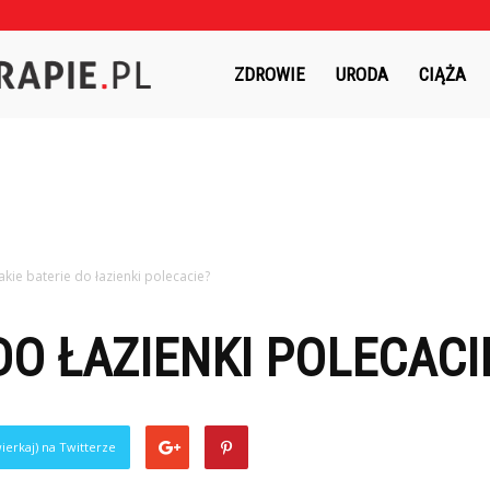
Czasnaterapie.pl
ZDROWIE
URODA
CIĄŻA
Jakie baterie do łazienki polecacie?
DO ŁAZIENKI POLECACI
ierkaj) na Twitterze