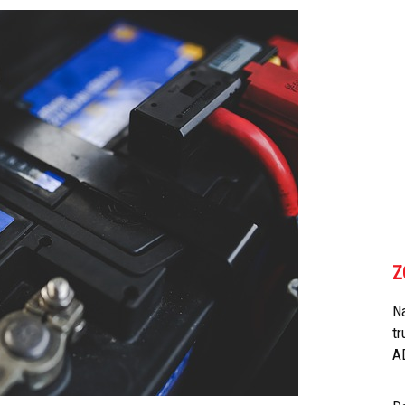
Z
N
tr
A