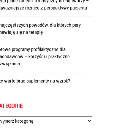
ep plane facelift a klasyczny lifting twarzy –
jważniejsze różnice z perspektywy pacjenta
najczęstszych powodów, dla których pary
awiają się na terapię
towe programy profilaktyczne dla
racodawców – korzyści i praktyczne
ozwiązania
zy warto brać suplementy na wzrok?
ATEGORIE
tegorie