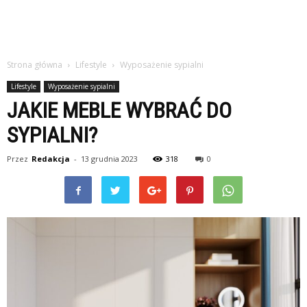
Strona główna
Lifestyle
Wyposażenie sypialni
Lifestyle
Wyposażenie sypialni
JAKIE MEBLE WYBRAĆ DO
SYPIALNI?
Przez
Redakcja
-
13 grudnia 2023
318
0