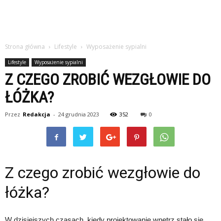
Strona główna
Lifestyle
Wyposażenie sypialni
Lifestyle
Wyposażenie sypialni
Z CZEGO ZROBIĆ WEZGŁOWIE DO
ŁÓŻKA?
Przez
Redakcja
-
24 grudnia 2023
352
0
Z czego zrobić wezgłowie do
łóżka?
W dzisiejszych czasach, kiedy projektowanie wnętrz stało się