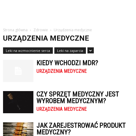
Strona główna
Zdrowie
Urządzenia medyczne
URZĄDZENIA MEDYCZNE
Leki na wzmocnienie serca
Leki na zaparcia
KIEDY WCHODZI MDR?
URZĄDZENIA MEDYCZNE
CZY SPRZĘT MEDYCZNY JEST
WYROBEM MEDYCZNYM?
URZĄDZENIA MEDYCZNE
JAK ZAREJESTROWAĆ PRODUKT
MEDYCZNY?