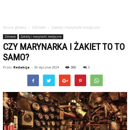
Strona główna
Zdrowie
Żakiety i marynarki medyczne
Zdrowie
Żakiety i marynarki medyczne
CZY MARYNARKA I ŻAKIET TO TO
SAMO?
Przez
Redakcja
-
30 stycznia 2024
300
0