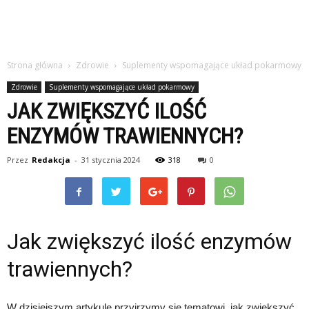
Strona główna
Zdrowie
Suplementy wspomagające układ pokarmowy
Zdrowie
Suplementy wspomagające układ pokarmowy
JAK ZWIĘKSZYĆ ILOŚĆ
ENZYMÓW TRAWIENNYCH?
Przez
Redakcja
-
31 stycznia 2024
318
0
Jak zwiększyć ilość enzymów
trawiennych?
W dzisiejszym artykule przyjrzymy się tematowi, jak zwiększyć