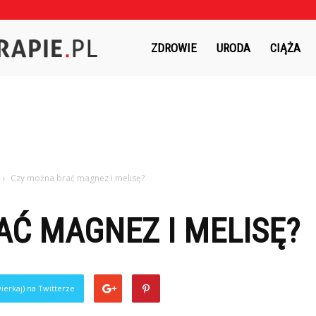
Czasnaterapie.pl
ZDROWIE
URODA
CIĄŻA
Czy można brać magnez i melisę?
Ć MAGNEZ I MELISĘ?
ierkaj) na Twitterze