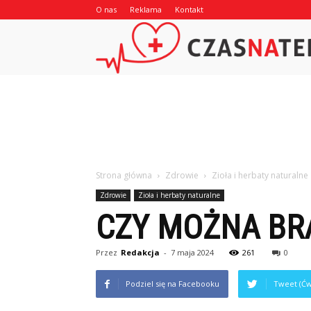
O nas
Reklama
Kontakt
Strona główna
Zdrowie
Zioła i herbaty naturalne
Zdrowie
Zioła i herbaty naturalne
CZY MOŻNA BRA
Przez
Redakcja
-
7 maja 2024
261
0
Podziel się na Facebooku
Tweet (Ćw