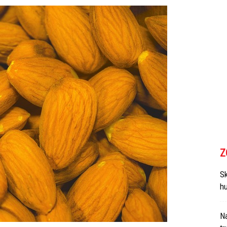
Z
Sk
h
N