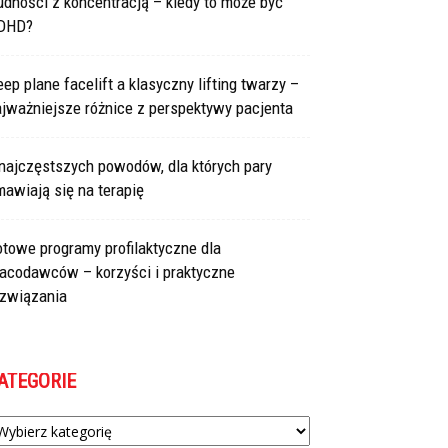
udności z koncentracją – kiedy to może być
DHD?
ep plane facelift a klasyczny lifting twarzy –
jważniejsze różnice z perspektywy pacjenta
najczęstszych powodów, dla których pary
awiają się na terapię
towe programy profilaktyczne dla
racodawców – korzyści i praktyczne
ozwiązania
ATEGORIE
tegorie