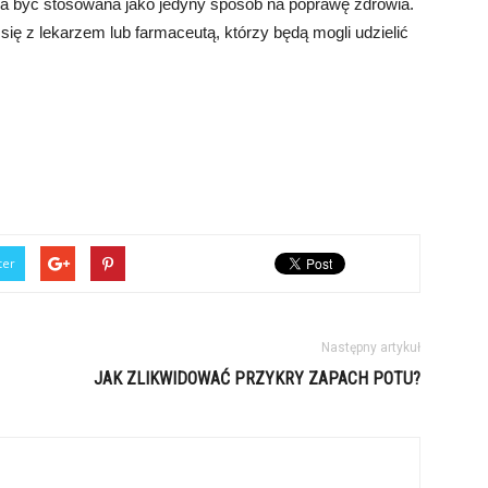
nna być stosowana jako jedyny sposób na poprawę zdrowia.
 się z lekarzem lub farmaceutą, którzy będą mogli udzielić
ter
Następny artykuł
JAK ZLIKWIDOWAĆ PRZYKRY ZAPACH POTU?