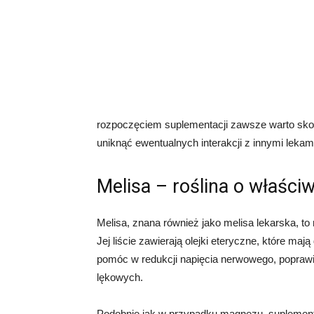
rozpoczęciem suplementacji zawsze warto skon
uniknąć ewentualnych interakcji z innymi lekam
Melisa – roślina o właśc
Melisa, znana również jako melisa lekarska, to r
Jej liście zawierają olejki eteryczne, które maj
pomóc w redukcji napięcia nerwowego, poprawi
lękowych.
Podobnie jak w przypadku magnezu, suplement