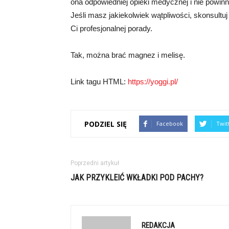
ona odpowiedniej opieki medycznej i nie powi
Jeśli masz jakiekolwiek wątpliwości, skonsultuj
Ci profesjonalnej porady.
Tak, można brać magnez i melisę.
Link tagu HTML:
https://yoggi.pl/
PODZIEL SIĘ
Facebook
Twit
Poprzedni artykuł
JAK PRZYKLEIĆ WKŁADKI POD PACHY?
REDAKCJA