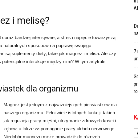
tr
A
z i melisę?
De
na
 coraz bardziej intensywne, a stres i napięcie towarzyszą
ka naturalnych sposobów na poprawę swojego
7 
są suplementy diety, takie jak magnez i melisa. Ale czy
um
ś potencjalne interakcje między nimi? W tym artykule
Go
p
iastek dla organizmu
r
Magnez jest jednym z najważniejszych pierwiastków dla
naszego organizmu. Pełni wiele istotnych funkcji, takich
K
jak regulacja pracy mięśni, utrzymanie zdrowych kości i
Ka
zębów, a także wspomaganie pracy układu nerwowego.
Niedobór magnezu może prowadzić do różnych