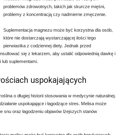
problemów zdrowotnych, takich jak skurcze mięśni,
problemy z koncentracją czy nadmierne zmęczenie.
Suplementacja magnezu może być korzystna dla osób,
które nie dostarczają wystarczającej ilości tego
pierwiastka z codziennej diety. Jednak przed
sultować się z lekarzem, aby ustalić odpowiednią dawkę i
i lub suplementami.
iwościach uspokajających
oślina o długiej historii stosowania w medycynie naturalnej.
ą działanie uspokajające i łagodzące stres. Melisa może
e snu oraz łagodzeniu objawów lżejszych stanów
acja melisy może być korzystna dla osób borykających