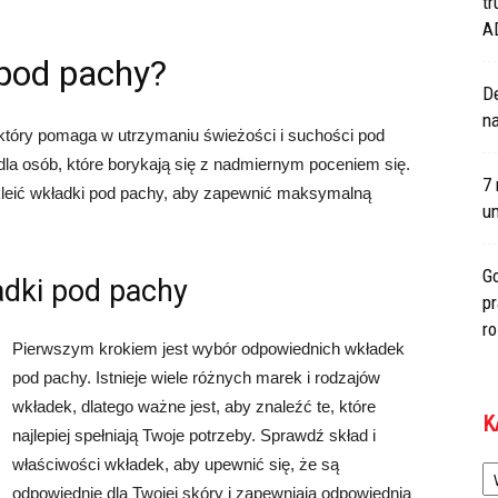
tr
A
 pod pachy?
De
na
który pomaga w utrzymaniu świeżości i suchości pod
dla osób, które borykają się z nadmiernym poceniem się.
7 
kleić wkładki pod pachy, aby zapewnić maksymalną
um
Go
adki pod pachy
p
r
Pierwszym krokiem jest wybór odpowiednich wkładek
pod pachy. Istnieje wiele różnych marek i rodzajów
wkładek, dlatego ważne jest, aby znaleźć te, które
K
najlepiej spełniają Twoje potrzeby. Sprawdź skład i
Ka
właściwości wkładek, aby upewnić się, że są
odpowiednie dla Twojej skóry i zapewniają odpowiednią