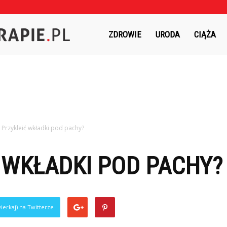
Czasnaterapie.pl
ZDROWIE
URODA
CIĄŻA
k Przykleić wkładki pod pachy?
 WKŁADKI POD PACHY?
ierkaj) na Twitterze