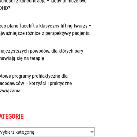
udności z koncentracją – kiedy to może być
DHD?
ep plane facelift a klasyczny lifting twarzy –
jważniejsze różnice z perspektywy pacjenta
najczęstszych powodów, dla których pary
awiają się na terapię
towe programy profilaktyczne dla
racodawców – korzyści i praktyczne
ozwiązania
ATEGORIE
tegorie