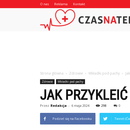
O nas
Reklama
Kontakt
Strona główna
Zdrowie
Wkładki pod pachy
Ja
Zdrowie
Wkładki pod pachy
JAK PRZYKLEIĆ
Przez
Redakcja
-
6 maja 2024
298
0
Podziel się na Facebooku
Tweet (Ćw