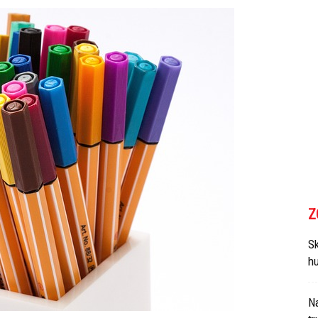
Z
Sk
h
N