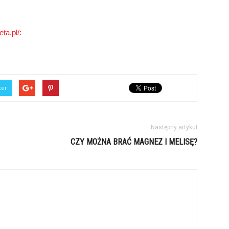
ta.pl/:
ter
Następny artykuł
CZY MOŻNA BRAĆ MAGNEZ I MELISĘ?