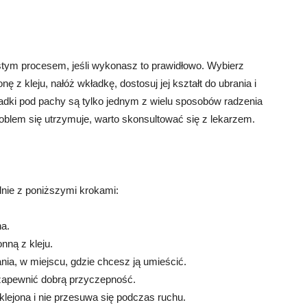
tym procesem, jeśli wykonasz to prawidłowo. Wybierz
ę z kleju, nałóż wkładkę, dostosuj jej kształt do ubrania i
ładki pod pachy są tylko jednym z wielu sposobów radzenia
roblem się utrzymuje, warto skonsultować się z lekarzem.
dnie z poniższymi krokami:
ha.
nną z kleju.
nia, w miejscu, gdzie chcesz ją umieścić.
y zapewnić dobrą przyczepność.
klejona i nie przesuwa się podczas ruchu.