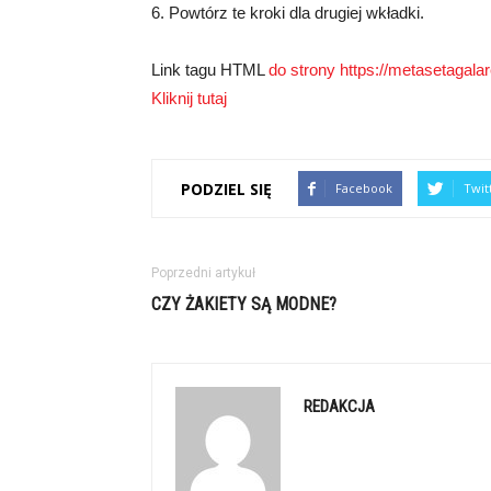
6. Powtórz te kroki dla drugiej wkładki.
Link tagu HTML
do strony https://metasetagalare
Kliknij tutaj
PODZIEL SIĘ
Facebook
Twit
Poprzedni artykuł
CZY ŻAKIETY SĄ MODNE?
REDAKCJA