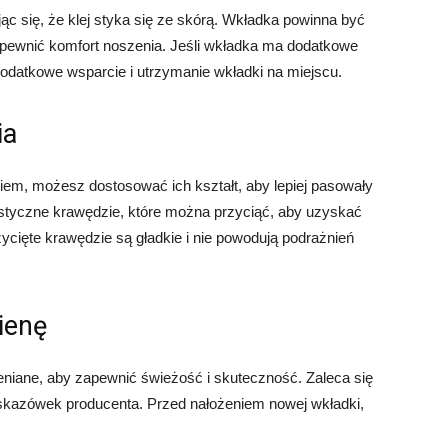
ąc się, że klej styka się ze skórą. Wkładka powinna być
zapewnić komfort noszenia. Jeśli wkładka ma dodatkowe
 dodatkowe wsparcie i utrzymanie wkładki na miejscu.
ia
iem, możesz dostosować ich kształt, aby lepiej pasowały
astyczne krawędzie, które można przyciąć, aby uzyskać
rzycięte krawędzie są gładkie i nie powodują podrażnień
ienę
eniane, aby zapewnić świeżość i skuteczność. Zaleca się
skazówek producenta. Przed nałożeniem nowej wkładki,