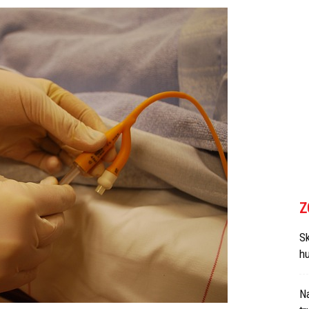
Z
Sk
h
N