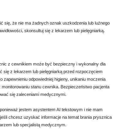
ić się, że nie ma żadnych oznak uszkodzenia lub luźnego
widłowości, skonsultuj się z lekarzem lub pielęgniarką.
znic z cewnikiem może być bezpieczny i wykonalny dla
ć się z lekarzem lub pielęgniarką przed rozpoczęciem
 o zapewnieniu odpowiedniej higieny, unikaniu moczenia
az monitorowaniu stanu cewnika. Bezpieczeństwo pacjenta
rować się zaleceniami medycznymi.
 ponieważ jestem asystentem AI tekstowym i nie mam
eśli chcesz uzyskać informacje na temat brania prysznica
karzem lub specjalistą medycznym.