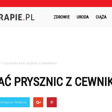
Czasnaterapie.pl
ZDROWIE
URODA
CIĄŻA
Czy można brać prysznic z cewnikiem?
Ć PRYSZNIC Z CEWNI
ierkaj) na Twitterze