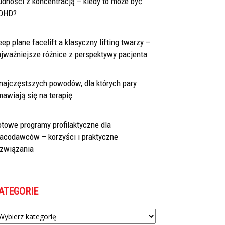
udności z koncentracją – kiedy to może być
DHD?
ep plane facelift a klasyczny lifting twarzy –
jważniejsze różnice z perspektywy pacjenta
najczęstszych powodów, dla których pary
awiają się na terapię
towe programy profilaktyczne dla
racodawców – korzyści i praktyczne
ozwiązania
ATEGORIE
tegorie