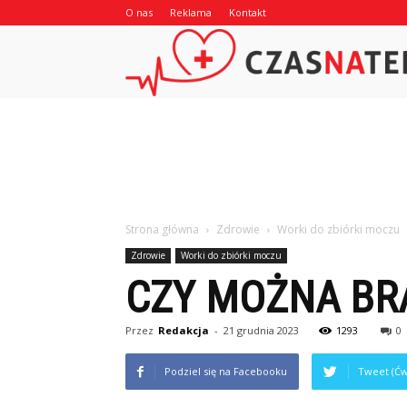
O nas
Reklama
Kontakt
Strona główna
Zdrowie
Worki do zbiórki moczu
Zdrowie
Worki do zbiórki moczu
CZY MOŻNA BRA
Przez
Redakcja
-
21 grudnia 2023
1293
0
Podziel się na Facebooku
Tweet (Ćw