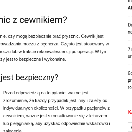
tr
A
nic z cewnikiem?
De
na
nie, czy mogą bezpiecznie brać prysznic. Cewnik jest
wadzania moczu z pęcherza. Często jest stosowany w
7 
zu lub w trakcie rekonwalescencji po operacji. W tym
um
czy jest to bezpieczne i wykonalne.
Go
jest bezpieczny?
p
r
Przed odpowiedzią na to pytanie, ważne jest
zrozumienie, że każdy przypadek jest inny i zależy od
indywidualnych okoliczności. W przypadku pacjentów z
K
cewnikiem, ważne jest skonsultowanie się z lekarzem
Ka
lub pielęgniarką, aby uzyskać odpowiednie wskazówki i
zalecenia.