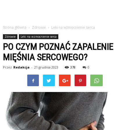
Strona główna
Zdrowie
Leki na wzmocnienie serca
Zdrowie
Leki na wzmocnienie serca
PO CZYM POZNAĆ ZAPALENIE
MIĘŚNIA SERCOWEGO?
Przez
Redakcja
-
21 grudnia 2023
378
0